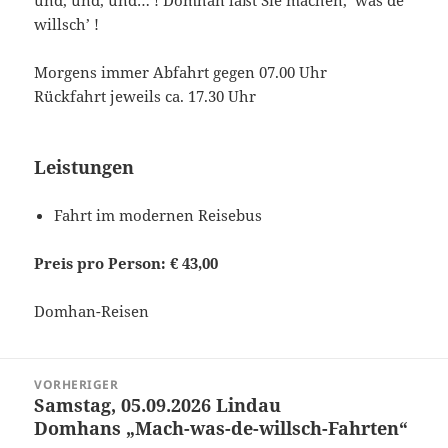
und, und, und… ! Domhan läßt Sie machen, ‘was de
willsch’ !
Morgens immer Abfahrt gegen 07.00 Uhr
Rückfahrt jeweils ca. 17.30 Uhr
Leistungen
Fahrt im modernen Reisebus
Preis pro Person: € 43,00
Domhan-Reisen
Beitragsnavigation
VORHERIGER
Samstag, 05.09.2026 Lindau
Vorheriger
Domhans „Mach-was-de-willsch-Fahrten“
Beitrag: