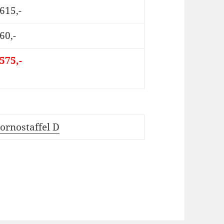
 615,-
60,-
 575,-
tornostaffel D